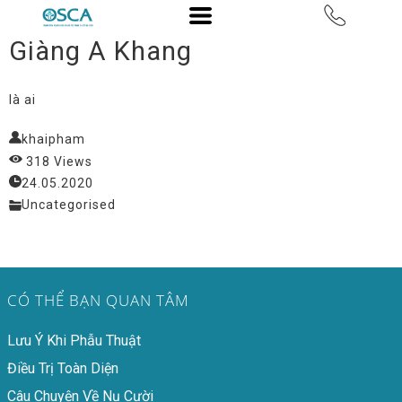
Giàng A Khang
là ai
khaipham
318 Views
24.05.2020
Uncategorised
CÓ THỂ BẠN QUAN TÂM
Lưu Ý Khi Phẫu Thuật
Điều Trị Toàn Diện
Câu Chuyện Về Nụ Cười